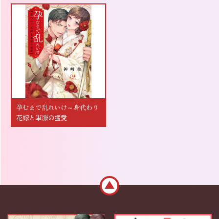
孕むまで乱れいけ～身代わり
花嫁と軍服の猛愛