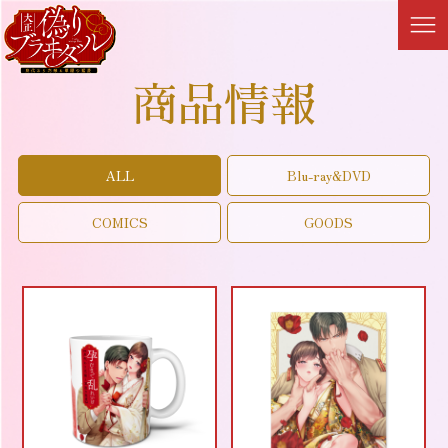
商品情報
ALL
Blu-ray&DVD
COMICS
GOODS